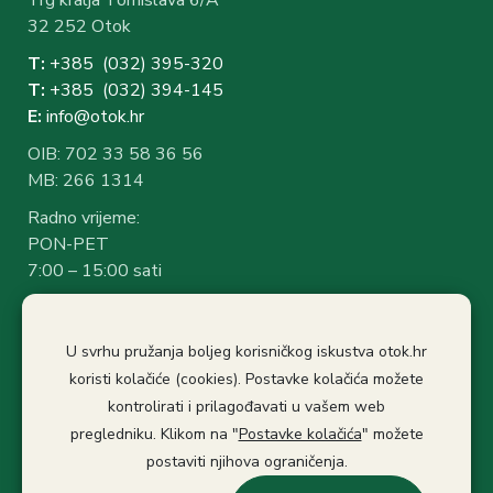
32 252 Otok
T:
+385 (032) 3
95-320
T:
+385 (032) 394-1
45
E:
info@otok.hr
OIB: 702 33 58 36 56
MB: 266 1314
Radno vrijeme:
PON-PET
7:00 – 15:00 sati
Rad sa strankama:
7:30 – 14:30 sati
U svrhu pružanja boljeg korisničkog iskustva otok.hr
Stanka: 10:30-11.00
koristi kolačiće (cookies). Postavke kolačića možete
kontrolirati i prilagođavati u vašem web
Politika privatnosti
Izjava o pristupačnosti
pregledniku. Klikom na "
Postavke kolačića
" možete
Pristup informacijama
postaviti njihova ograničenja.