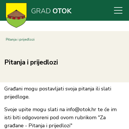
Skoči
na
glavni
sadržaj
Pitanja i prijedlozi
Pitanja i prijedlozi
Građani mogu postavljati svoja pitanja ili slati
prijedloge.
Svoje upite mogu slati na info@otok.hr te će im
isti biti odgovoreni pod ovom rubrikom "Za
građane - Pitanja i prijedlozi"