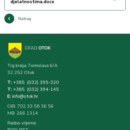
djelatnostima.docx
Natrag
Trg kralja Tomislava 6/A
32 252 Otok
T:
+385 (032) 3
95-320
T:
+385 (032) 394-1
45
E:
info@otok.hr
OIB: 702 33 58 36 56
MB: 266 1314
Radno vrijeme:
PON-PET