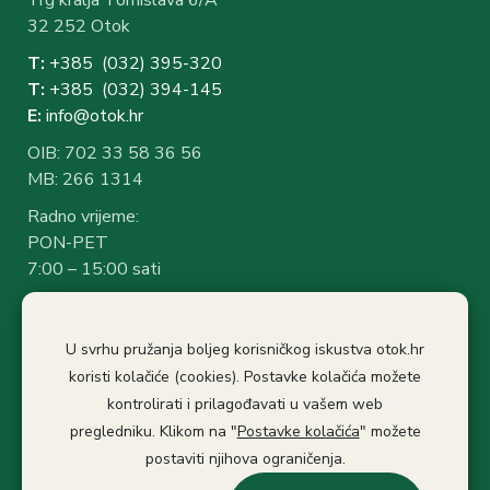
32 252 Otok
T:
+385 (032) 3
95-320
T:
+385 (032) 394-1
45
E:
info@otok.hr
OIB: 702 33 58 36 56
MB: 266 1314
Radno vrijeme:
PON-PET
7:00 – 15:00 sati
Rad sa strankama:
7:30 – 14:30 sati
U svrhu pružanja boljeg korisničkog iskustva otok.hr
Stanka: 10:30-11.00
koristi kolačiće (cookies). Postavke kolačića možete
kontrolirati i prilagođavati u vašem web
Politika privatnosti
Izjava o pristupačnosti
pregledniku. Klikom na "
Postavke kolačića
" možete
Pristup informacijama
postaviti njihova ograničenja.