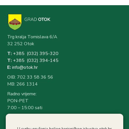
Trg kralja Tomislava 6/A
32 252 Otok
T:
+385 (032) 3
95-320
T:
+385 (032) 394-1
45
E:
info@otok.hr
OIB: 702 33 58 36 56
MB: 266 1314
Radno vrijeme:
PON-PET
7:00 – 15:00 sati
Rad sa strankama:
7:30 – 14:30 sati
U svrhu pružanja boljeg korisničkog iskustva otok.hr