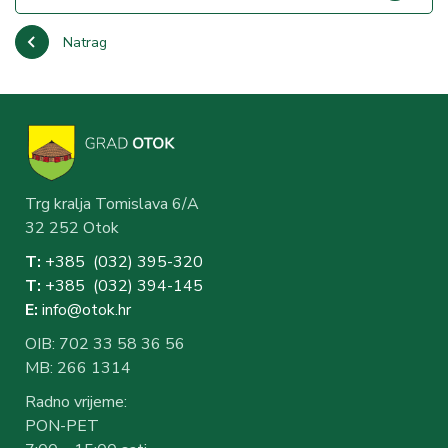
Natrag
Trg kralja Tomislava 6/A
32 252 Otok
T:
+385 (032) 3
95-320
T:
+385 (032) 394-1
45
E:
info@otok.hr
OIB: 702 33 58 36 56
MB: 266 1314
Radno vrijeme:
PON-PET