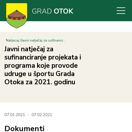
Skoči
na
glavni
sadržaj
Natjecaj
Javni natječaj za sufinanci...
Javni natječaj za
sufinanciranje projekata i
programa koje provode
udruge u športu Grada
Otoka za 2021. godinu
07.01.2021
-
07.02.2021
Dokumenti