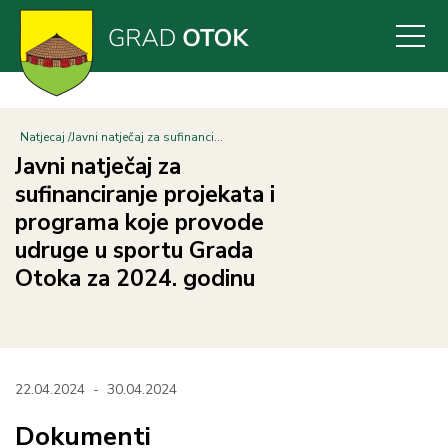
Skoči
na
glavni
sadržaj
Natjecaj
Javni natječaj za sufinanci...
Javni natječaj za
sufinanciranje projekata i
programa koje provode
udruge u sportu Grada
Otoka za 2024. godinu
22.04.2024
-
30.04.2024
Dokumenti