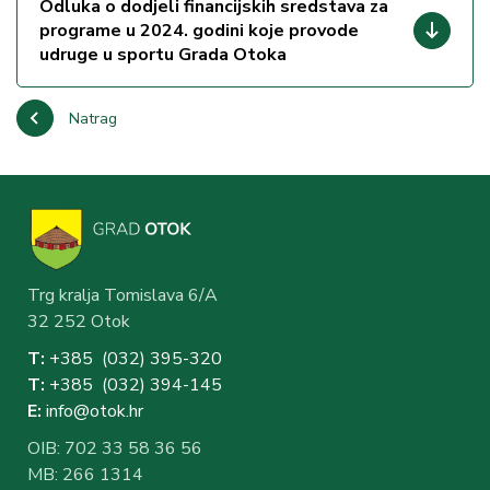
Odluka o dodjeli financijskih sredstava za
programe u 2024. godini koje provode
udruge u sportu Grada Otoka
Natrag
Trg kralja Tomislava 6/A
32 252 Otok
T:
+385 (032) 3
95-320
T:
+385 (032) 394-1
45
E:
info@otok.hr
OIB: 702 33 58 36 56
MB: 266 1314