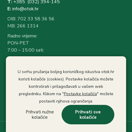
T:
+385 (032) 394-1
45
E:
info@otok.hr
OIB: 702 33 58 36 56
MB: 266 1314
Radno vrijeme:
PON-PET
7:00 – 15:00 sati
Rad sa strankama:
7:30 – 14:30 sati
U svrhu pružanja boljeg korisničkog iskustva otok.hr
Stanka: 10:30-11.00
koristi kolačiće (cookies). Postavke kolačića možete
kontrolirati i prilagođavati u vašem web
Politika privatnosti
Izjava o pristupačnosti
pregledniku. Klikom na "
Postavke kolačića
" možete
Pristup informacijama
postaviti njihova ograničenja.
Prihvati nužne
Prihvati sve
kolačiće
kolačiće
© 2022 Grad Otok