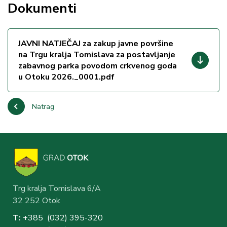
Dokumenti
JAVNI NATJEČAJ za zakup javne površine
na Trgu kralja Tomislava za postavljanje
zabavnog parka povodom crkvenog goda
u Otoku 2026._0001.pdf
Natrag
Trg kralja Tomislava 6/A
32 252 Otok
T:
+385 (032) 3
95-320