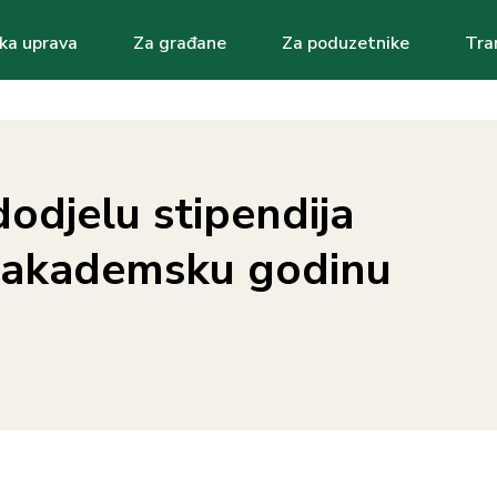
ka uprava
Za građane
Za poduzetnike
Tra
ation
dodjelu stipendija
 akademsku godinu