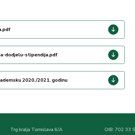
a.pdf
a-dodjelu-stipendija.pdf
akademsku 2020./2021. godinu
Trg kralja Tomislava 6/A
OIB: 702 33 