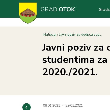
Skoči
Main
na
Grads
glavni
navig
sadržaj
Breadcrumb
Natjecaj
Javni poziv za dodjelu stip...
Javni poziv za 
studentima za
2020./2021.
08.01.2021
-
29.01.2021