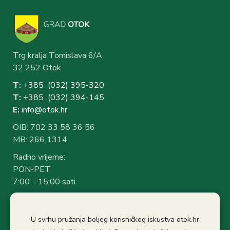
Trg kralja Tomislava 6/A
32 252 Otok
T:
+385 (032) 3
95-320
T:
+385 (032) 394-1
45
E:
info@otok.hr
OIB: 702 33 58 36 56
MB: 266 1314
Radno vrijeme:
PON-PET
7:00 – 15:00 sati
Rad sa strankama:
7:30 – 14:30 sati
U svrhu pružanja boljeg korisničkog iskustva otok.hr
Stanka: 10:30-11.00