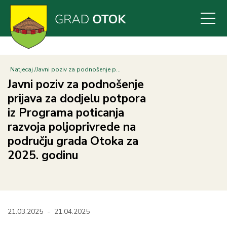
Skoči
na
glavni
sadržaj
Natjecaj
Javni poziv za podnošenje p...
Javni poziv za podnošenje
prijava za dodjelu potpora
iz Programa poticanja
razvoja poljoprivrede na
području grada Otoka za
2025. godinu
21.03.2025
-
21.04.2025