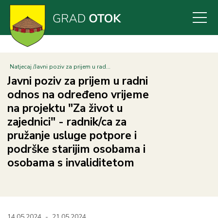
Skoči
na
glavni
sadržaj
Natjecaj
Javni poziv za prijem u rad...
Javni poziv za prijem u radni
odnos na određeno vrijeme
na projektu "Za život u
zajednici" - radnik/ca za
pružanje usluge potpore i
podrške starijim osobama i
osobama s invaliditetom
14.05.2024
-
21.05.2024