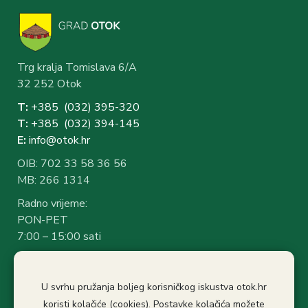
Trg kralja Tomislava 6/A
32 252 Otok
T:
+385 (032) 3
95-320
T:
+385 (032) 394-1
45
E:
info@otok.hr
OIB: 702 33 58 36 56
MB: 266 1314
Radno vrijeme:
PON-PET
7:00 – 15:00 sati
Rad sa strankama:
7:30 – 14:30 sati
U svrhu pružanja boljeg korisničkog iskustva otok.hr
Stanka: 10:30-11.00
koristi kolačiće (cookies). Postavke kolačića možete