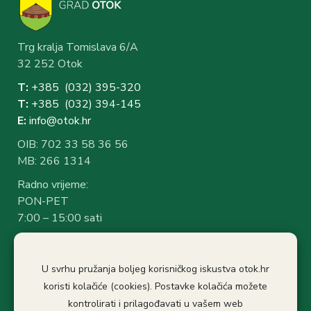
Trg kralja Tomislava 6/A
32 252 Otok
T:
+385 (032) 3
95-320
T:
+385 (032) 394-1
45
E:
info@otok.hr
OIB: 702 33 58 36 56
MB: 266 1314
Radno vrijeme:
PON-PET
7:00 – 15:00 sati
Rad sa strankama:
7:30 – 14:30 sati
U svrhu pružanja boljeg korisničkog iskustva otok.hr
Stanka: 10:30-11.00
koristi kolačiće (cookies). Postavke kolačića možete
kontrolirati i prilagođavati u vašem web
Politika privatnosti