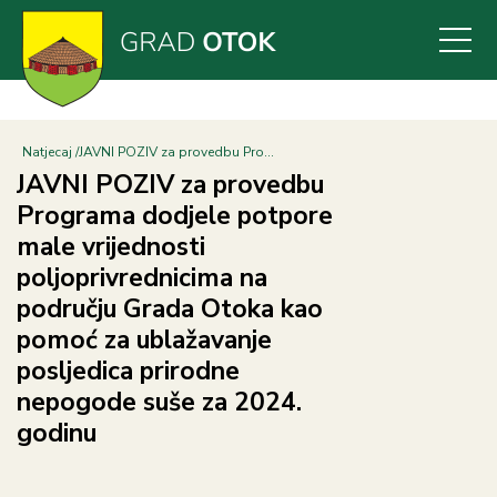
Skoči
na
glavni
sadržaj
Natjecaj
JAVNI POZIV za provedbu Pro...
JAVNI POZIV za provedbu
Programa dodjele potpore
male vrijednosti
poljoprivrednicima na
području Grada Otoka kao
pomoć za ublažavanje
posljedica prirodne
nepogode suše za 2024.
godinu