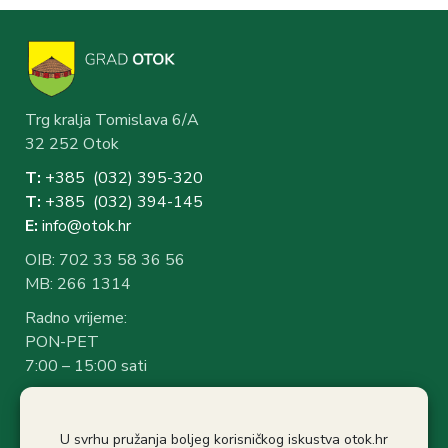
Trg kralja Tomislava 6/A
32 252 Otok
T:
+385 (032) 3
95-320
T:
+385 (032) 394-1
45
E:
info@otok.hr
OIB: 702 33 58 36 56
MB: 266 1314
Radno vrijeme:
PON-PET
7:00 – 15:00 sati
Rad sa strankama:
7:30 – 14:30 sati
U svrhu pružanja boljeg korisničkog iskustva otok.hr