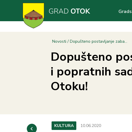
Skoči
Main
na
Grads
glavni
navig
sadržaj
Breadcrumb
Novosti
Dopušteno postavljanje zaba...
Dopušteno pos
i popratnih sa
Otoku!
KULTURA
10.06.2020