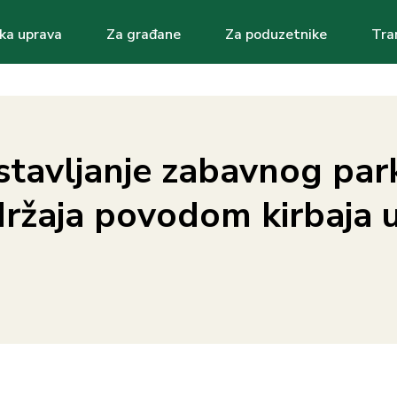
ka uprava
Za građane
Za poduzetnike
Tra
ation
tavljanje zabavnog par
držaja povodom kirbaja 