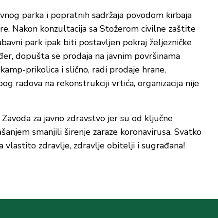
vnog parka i popratnih sadržaja povodom kirbaja
re. Nakon konzultacija sa Stožerom civilne zaštite
avni park ipak biti postavljen pokraj željezničke
ođer, dopušta se prodaja na javnim površinama
 kamp-prikolica i slično, radi prodaje hrane,
bog radova na rekonstrukciji vrtića, organizacija nije
Zavoda za javno zdravstvo jer su od ključne
anjem smanjili širenje zaraze koronavirusa. Svatko
vlastito zdravlje, zdravlje obitelji i sugrađana!