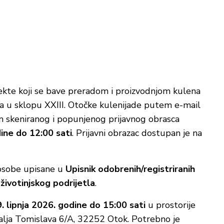
ekte koji se bave preradom i proizvodnjom kulena
ena u sklopu XXIII. Otočke kulenijade putem e-mail
em skeniranog i popunjenog prijavnog obrasca
dine do 12:00 sati
. Prijavni obrazac dostupan je na
e osobe upisane u
Upisnik odobrenih/registriranih
životinjskog podrijetla
.
. lipnja 2026. godine do 15:00 sati
u prostorije
ralja Tomislava 6/A, 32252 Otok. Potrebno je