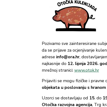
Pozivamo sve zainteresirane subj
da se prijave za ocjenjivanje kul
adrese
info@ora.hr
, dostavljanj
najkasnije do
12. lipnja 2026. go
mrežnoj stranici:
www.otok.hr
Prijaviti se mogu fizičke i pravn
objekata u poslovanju s hranom 
Uzorci se dostavljaju od
15
. do
19
Otočka razvojna agencija
, Trg k