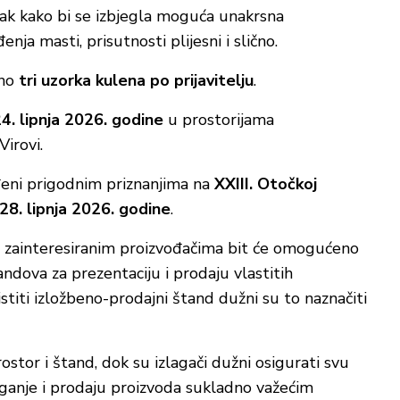
orak kako bi se izbjegla moguća unakrsna
nja masti, prisutnosti plijesni i slično.
lno
tri uzorka kulena po prijavitelju
.
4. lipnja 2026. godine
u prostorijama
irovi.
đeni prigodnim priznanjima na
XXIII. Otočkoj
 28. lipnja 2026. godine
.
e zainteresiranim proizvođačima bit će omogućeno
ndova za prezentaciju i prodaju vlastitih
oristiti izložbeno-prodajni štand dužni su to naznačiti
ostor i štand, dok su izlagači dužni osigurati svu
ganje i prodaju proizvoda sukladno važećim