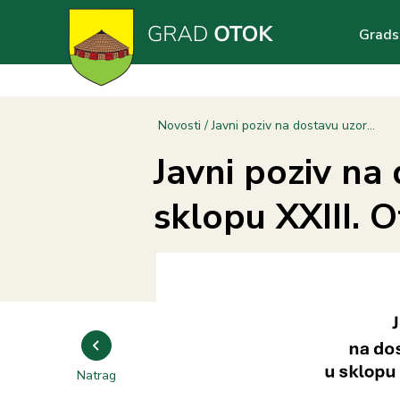
Skoči
Main
na
Grads
glavni
navig
sadržaj
Breadcrumb
Novosti
Javni poziv na dostavu uzor...
Javni poziv na
sklopu XXIII. 
Natrag