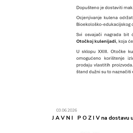
03.06.2026
J A V N I P O Z I V na dostavu u