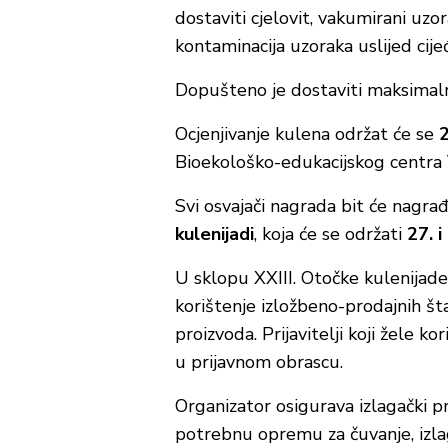
dostaviti cjelovit, vakumirani uz
kontaminacija uzoraka uslijed cijeđe
Dopušteno je dostaviti maksima
Ocjenjivanje kulena održat će se
2
Bioekološko-edukacijskog centra V
Svi osvajači nagrada bit će nagra
kulenijadi
, koja će se održati
27. i
U sklopu XXIII. Otočke kulenijad
korištenje izložbeno-prodajnih šta
proizvoda. Prijavitelji koji žele k
u prijavnom obrascu.
Organizator osigurava izlagački pr
potrebnu opremu za čuvanje, izla