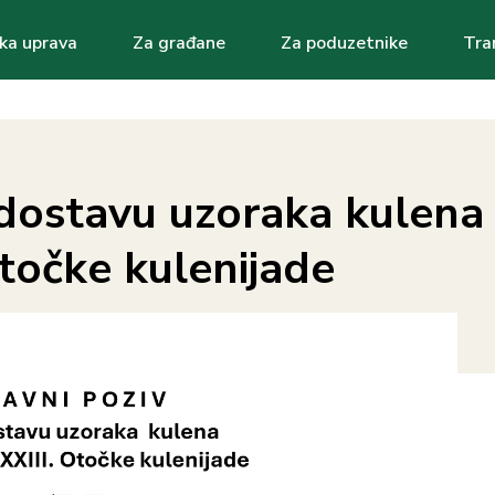
ka uprava
Za građane
Za poduzetnike
Tra
ation
 dostavu uzoraka kulena
Otočke kulenijade