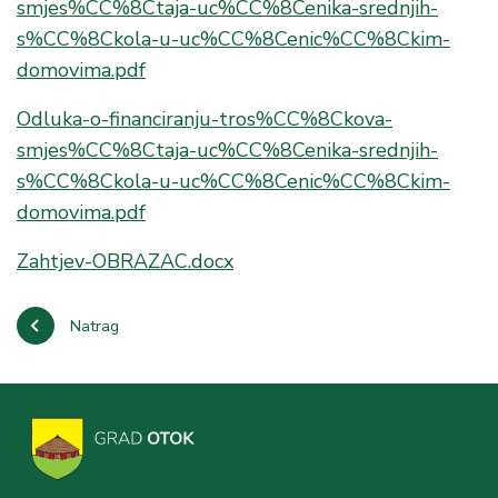
smjes%CC%8Ctaja-uc%CC%8Cenika-srednjih-
s%CC%8Ckola-u-uc%CC%8Cenic%CC%8Ckim-
domovima.pdf
Odluka-o-financiranju-tros%CC%8Ckova-
smjes%CC%8Ctaja-uc%CC%8Cenika-srednjih-
s%CC%8Ckola-u-uc%CC%8Cenic%CC%8Ckim-
domovima.pdf
Zahtjev-OBRAZAC.docx
Natrag