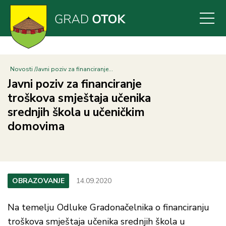
Skoči
na
glavni
sadržaj
Novosti
Javni poziv za financiranje...
Javni poziv za financiranje
troškova smještaja učenika
srednjih škola u učeničkim
domovima
OBRAZOVANJE
14.09.2020
Na temelju Odluke Gradonačelnika o financiranju
troškova smještaja učenika srednjih škola u