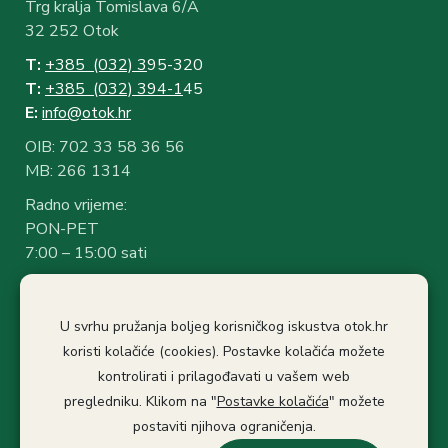
Trg kralja Tomislava 6/A
32 252 Otok
T:
+385 (032) 3
95-320
T:
+385 (032) 394-1
45
E:
info@otok.hr
OIB: 702 33 58 36 56
MB: 266 1314
Radno vrijeme:
PON-PET
7:00 – 15:00 sati
Rad sa strankama:
7:30 – 14:30 sati
U svrhu pružanja boljeg korisničkog iskustva otok.hr
Stanka: 10:30-11.00
koristi kolačiće (cookies). Postavke kolačića možete
kontrolirati i prilagođavati u vašem web
Politika privatnosti
Izjava o pristupačnosti
pregledniku. Klikom na "
Postavke kolačića
" možete
Pristup informacijama
postaviti njihova ograničenja.