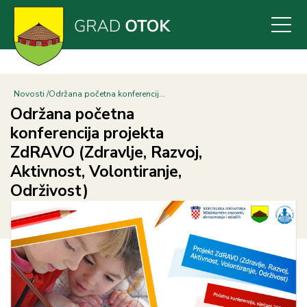
Skoči
na
glavni
sadržaj
Novosti
Održana početna konferencij...
Održana početna
konferencija projekta
ZdRAVO (Zdravlje, Razvoj,
Aktivnost, Volontiranje,
Održivost)