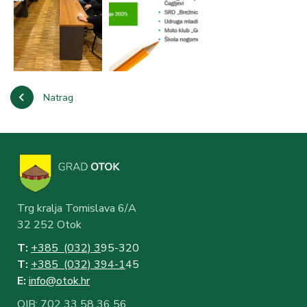
Natrag
Trg kralja Tomislava 6/A
32 252 Otok
T:
+385 (032) 3
95-320
T:
+385 (032) 394-1
45
E:
info@otok.hr
OIB: 702 33 58 36 56