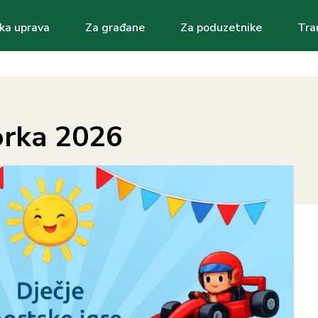
ka uprava
Za građane
Za poduzetnike
Tra
ation
orka 2026