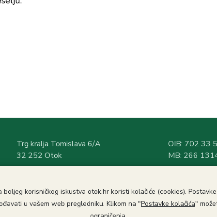
selju.
Trg kralja Tomislava 6/A
OIB: 702 33 
32 252 Otok
MB: 266 131
T:
+385 (032) 3
95-320
Radno vrijeme
T:
+385 (032) 394-1
45
PON-PET
 boljeg korisničkog iskustva otok.hr koristi kolačiće (cookies). Postavk
E:
info@otok.hr
7:00 – 15:00 s
lagođavati u vašem web pregledniku. Klikom na "
Postavke kolačića
" možet
Rad sa strank
ograničenja.