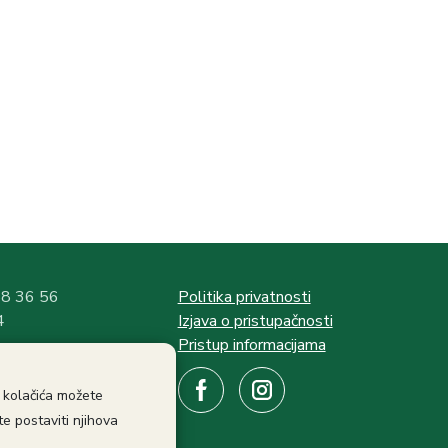
58 36 56
Politika privatnosti
4
Izjava o pristupačnosti
Pristup informacijama
:
e kolačića možete
ati
e postaviti njihova
ama: