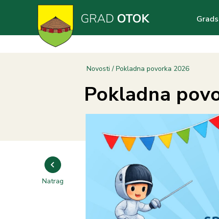
Skoči
Main
na
Grads
glavni
navig
sadržaj
Breadcrumb
Novosti
Pokladna povorka 2026
Pokladna pov
Natrag