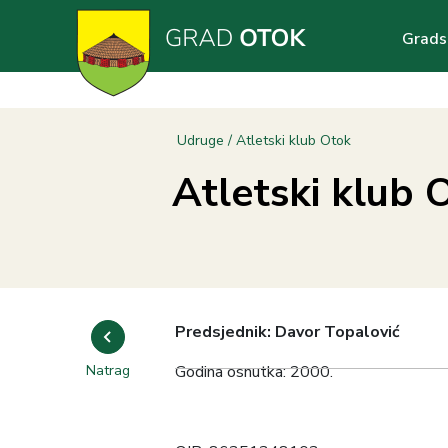
Skoči
Main
na
Grads
glavni
navig
sadržaj
Breadcrumb
Udruge
Atletski klub Otok
Atletski klub 
Predsjednik: Davor Topalović
Natrag
Godina osnutka: 2000.