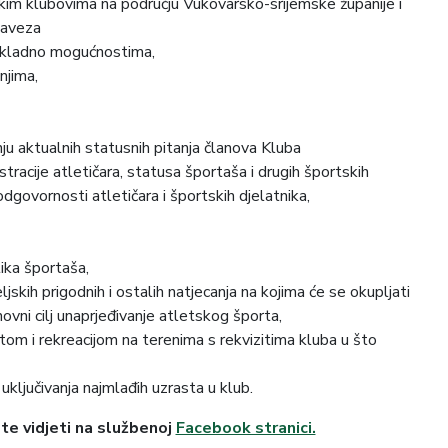
kim klubovima na području Vukovarsko-srijemske županije i
saveza
sukladno mogućnostima,
njima,
ju aktualnih statusnih pitanja članova Kluba
istracije atletičara, statusa športaša i drugih športskih
 odgovornosti atletičara i športskih djelatnika,
lika športaša,
eljskih prigodnih i ostalih natjecanja na kojima će se okupljati
snovni cilj unaprjeđivanje atletskog športa,
tom i rekreacijom na terenima s rekvizitima kluba u što
ključivanja najmlađih uzrasta u klub.
e vidjeti na službenoj
Facebook stranici.