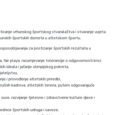
oticanje vrhunskog športskog stvaralaštva i stvaranje uvjeta
hunskih športskih dometa u atletskom športu,
 osposobljavanja za postizanje športskih rezultata u
a, fair playa, razumjevanje tolerancije o odgovornosti kroz
kih ideala i jačanje olimpijskog pokreta,
jateljstvu,
nje i provođenje atletskih priredbi,
ručnih kadrova, atletskih terena, putem odgovarajuće
 suce, razvijanje tjelesne i zdravstvene kulture djece i
jednice športskih udruga i saveze,