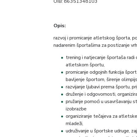
OIB: 86351348103
Opis:
razvoj i promicanje atletskog športa, p
nadarenim športašima za postizanje vr
trening i natjecanje športaša radi
atletskom športu,
promicanje odgojnih funkcija šport
bavljenje športom, širenje olimpijs
razvijanje ljubavi prema športu, pri
druženje i odgovornosti, organizira
pružanje pomoći u usavršavanju st
izobrazbe
organiziranje tečajeva za atletske
mladeži,
udruživanje u športske udruge, za