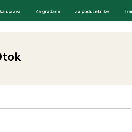
ka uprava
Za građane
Za poduzetnike
Tra
ation
Otok