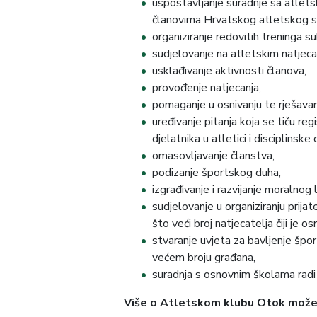
uspostavljanje suradnje sa atlets
članovima Hrvatskog atletskog 
organiziranje redovitih treninga 
sudjelovanje na atletskim natjeca
usklađivanje aktivnosti članova,
provođenje natjecanja,
pomaganje u osnivanju te rješavan
uređivanje pitanja koja se tiču reg
djelatnika u atletici i disciplinske
omasovljavanje članstva,
podizanje športskog duha,
izgrađivanje i razvijanje moralnog 
sudjelovanje u organiziranju prijat
što veći broj natjecatelja čiji je o
stvaranje uvjeta za bavljenje špor
većem broju građana,
suradnja s osnovnim školama radi u
Više o Atletskom klubu Otok možet