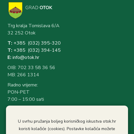
Trg kralja Tomislava 6/A
32 252 Otok
T:
+385 (032) 3
95-320
T:
+385 (032) 394-1
45
E:
info@otok.hr
OIB: 702 33 58 36 56
MB: 266 1314
Radno vrijeme:
PON-PET
7:00 – 15:00 sati
Rad sa strankama:
7:30 – 14:30 sati
U svrhu pružanja boljeg korisničkog iskustva otok.hr
Stanka: 10:30-11.00
koristi kolačiće (cookies). Postavke kolačića možete