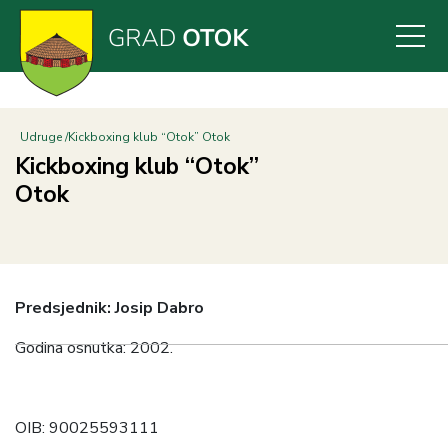
Skoči
na
glavni
sadržaj
Udruge
Kickboxing klub “Otok” Otok
Kickboxing klub “Otok”
Otok
Predsjednik: Josip Dabro
Godina osnutka: 2002.
OIB: 90025593111