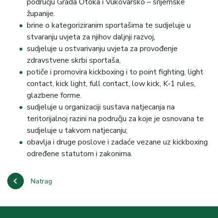
području Grada Otoka i Vukovarsko – srijemske
županije.
brine o kategoriziranim sportašima te sudjeluje u
stvaranju uvjeta za njihov daljnji razvoj,
sudjeluje u ostvarivanju uvjeta za provođenje
zdravstvene skrbi sportaša,
potiče i promovira kickboxing i to point fighting, light
contact, kick light, full contact, low kick, K‐1 rules,
glazbene forme.
sudjeluje u organizaciji sustava natjecanja na
teritorijalnoj razini na području za koje je osnovana te
sudjeluje u takvom natjecanju;
obavlja i druge poslove i zadaće vezane uz kickboxing
određene statutom i zakonima.
Natrag