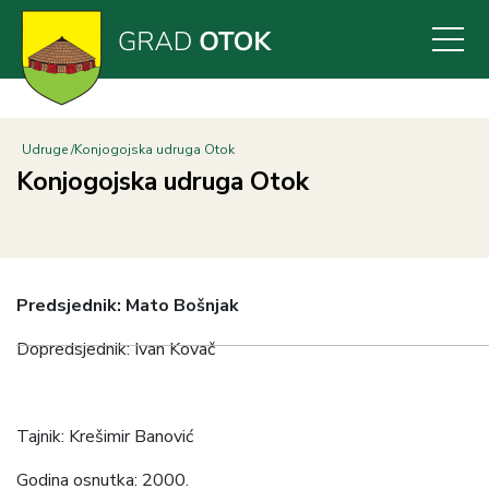
Skoči
na
glavni
sadržaj
Udruge
Konjogojska udruga Otok
Konjogojska udruga Otok
Predsjednik: Mato Bošnjak
Dopredsjednik: Ivan Kovač
Tajnik: Krešimir Banović
Godina osnutka: 2000.