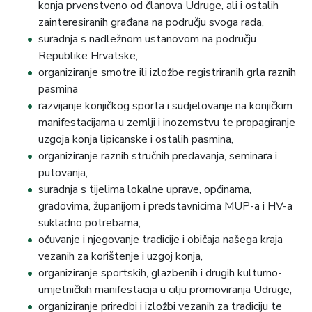
konja prvenstveno od članova Udruge, ali i ostalih
zainteresiranih građana na području svoga rada,
suradnja s nadležnom ustanovom na području
Republike Hrvatske,
organiziranje smotre ili izložbe registriranih grla raznih
pasmina
razvijanje konjičkog sporta i sudjelovanje na konjičkim
manifestacijama u zemlji i inozemstvu te propagiranje
uzgoja konja lipicanske i ostalih pasmina,
organiziranje raznih stručnih predavanja, seminara i
putovanja,
suradnja s tijelima lokalne uprave, općinama,
gradovima, županijom i predstavnicima MUP-a i HV-a
sukladno potrebama,
očuvanje i njegovanje tradicije i običaja našega kraja
vezanih za korištenje i uzgoj konja,
organiziranje sportskih, glazbenih i drugih kulturno-
umjetničkih manifestacija u cilju promoviranja Udruge,
organiziranje priredbi i izložbi vezanih za tradiciju te