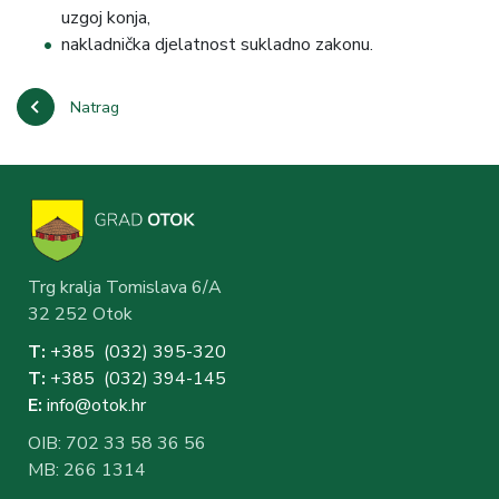
uzgoj konja,
nakladnička djelatnost sukladno zakonu.
Natrag
Trg kralja Tomislava 6/A
32 252 Otok
T:
+385 (032) 3
95-320
T:
+385 (032) 394-1
45
E:
info@otok.hr
OIB: 702 33 58 36 56
MB: 266 1314