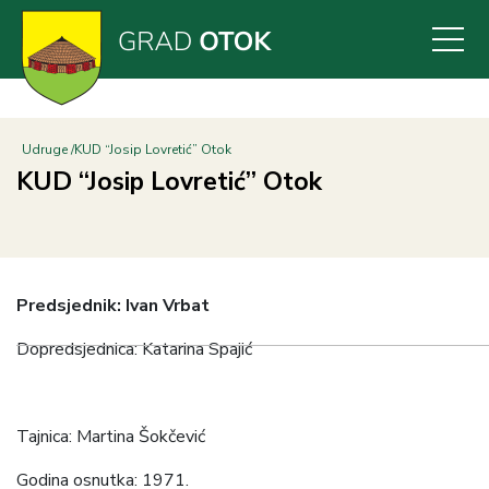
Skoči
na
glavni
sadržaj
Udruge
KUD “Josip Lovretić” Otok
KUD “Josip Lovretić” Otok
Predsjednik: Ivan Vrbat
Dopredsjednica: Katarina Spajić
Tajnica: Martina Šokčević
Godina osnutka: 1971.