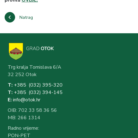
profilu
OVDJE.
Natrag
Trg kralja Tomislava 6/A
32 252 Otok
T:
+385 (032) 3
95-320
T:
+385 (032) 394-1
45
E:
info@otok.hr
OIB: 702 33 58 36 56
MB: 266 1314
Radno vrijeme:
PON-PET