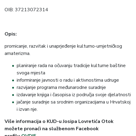
OIB: 37213072314
Opis:
promicanje, razvitak i unaprjeđenje kulturno-umjetničkog
amaterizma.
planiranje rada na očuvanju tradicije kulturne baštine
svoga mjesta
informiranje javnosti o radu i aktivnostima udruge
razvijanje programa međunarodne suradnje
izdavanje knjiga i časopisa iz područja svoje djelatnosti
jačanje suradnje sa srodnim organizacijama u Hrvatskoj
i izvan nje.
Više informacija o KUD-u Josipa Lovretića Otok
možete pronaći na službenom Facebook