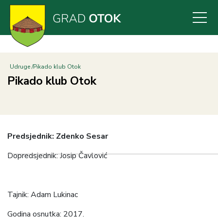
Skoči
na
glavni
sadržaj
Udruge
Pikado klub Otok
Pikado klub Otok
Predsjednik: Zdenko Sesar
Dopredsjednik: Josip Čavlović
Tajnik: Adam Lukinac
Godina osnutka: 2017.