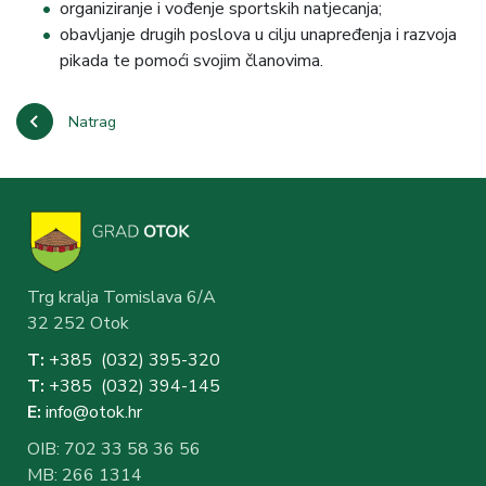
organiziranje i vođenje sportskih natjecanja;
obavljanje drugih poslova u cilju unapređenja i razvoja
pikada te pomoći svojim članovima.
Natrag
Trg kralja Tomislava 6/A
32 252 Otok
T:
+385 (032) 3
95-320
T:
+385 (032) 394-1
45
E:
info@otok.hr
OIB: 702 33 58 36 56
MB: 266 1314