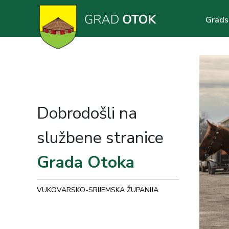
Skoči
Main
na
Grads
glavni
navig
sadržaj
Dobrodošli na
službene stranice
Grada Otoka
VUKOVARSKO-SRIJEMSKA ŽUPANIJA