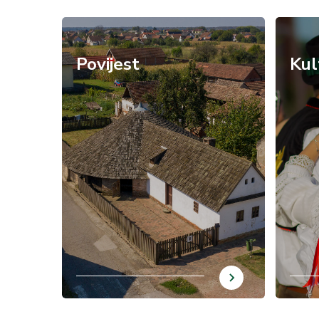
/hr/povijest-otoka
/hr/kultu
Povijest
Kul