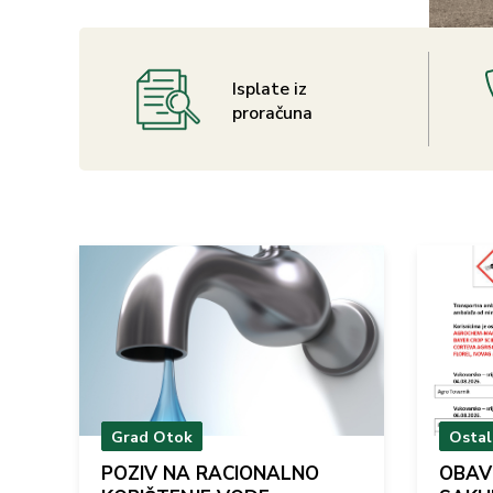
Isplate iz
proračuna
Grad Otok
Osta
POZIV NA RACIONALNO
OBAV