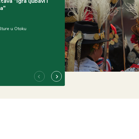
ava "Igra ljubavi i
Predstava "Čelične
ja"
magnolije"
20:00
lture u Otoku
Dom kulture u Otoku