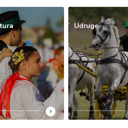
ra
/hr/udruge
tura
Udruge