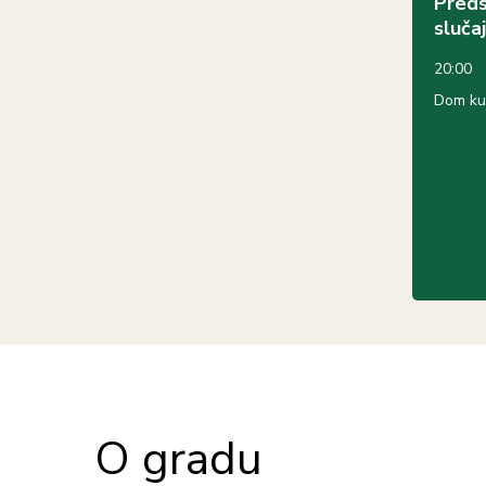
Predst
sluča
20:00
Dom ku
O gradu