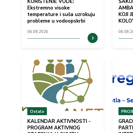
KORIŠTENJE VODE:
SAKU
Ekstremno visoke
AMBA
temperature i suša uzrokuju
KOJI 
probleme u vodoopskrbi
KOLO
06.08.2026
06.08.
Ostalo
PROJ
KALENDAR AKTIVNOSTI -
GRAD
PROGRAM AKTIVNOG
PART