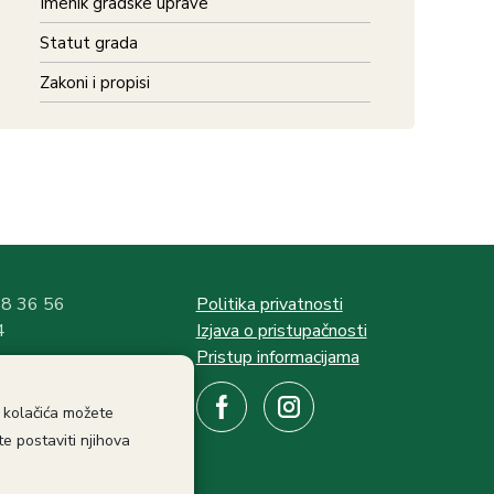
Imenik gradske uprave
Statut grada
Zakoni i propisi
58 36 56
Politika privatnosti
4
Izjava o pristupačnosti
Pristup informacijama
:
e kolačića možete
ati
e postaviti njihova
ama:
ati