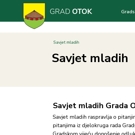
Skoči
Main
na
Grads
glavni
navig
sadržaj
Breadcrumb
Savjet mladih
Savjet mladih
Savjet mladih Grada 
Savjet mladih raspravlja o pitanji
pitanjima iz djelokruga rada Grad
Gradskom vijeću donošenje odluka