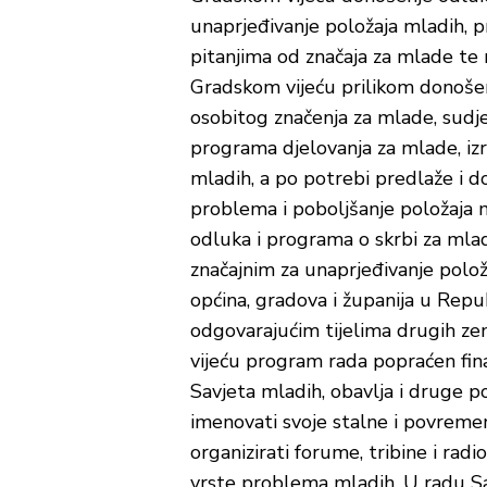
unaprjeđivanje položaja mladih, 
pitanjima od značaja za mlade te n
Gradskom vijeću prilikom donošen
osobitog značenja za mlade, sudje
programa djelovanja za mlade, iz
mladih, a po potrebi predlaže i d
problema i poboljšanje položaja m
odluka i programa o skrbi za mlad
značajnim za unaprjeđivanje polož
općina, gradova i županija u Repu
odgovarajućim tijelima drugih ze
vijeću program rada popraćen fin
Savjeta mladih, obavlja i druge 
imenovati svoje stalne i povreme
organizirati forume, tribine i rad
vrste problema mladih. U radu Sa