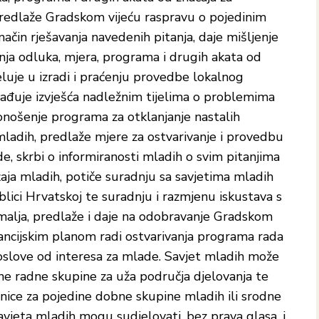
predlaže Gradskom vijeću raspravu o pojedinim
ačin rješavanja navedenih pitanja, daje mišljenje
ja odluka, mjera, programa i drugih akata od
luje u izradi i praćenju provedbe lokalnog
rađuje izvješća nadležnim tijelima o problemima
onošenje programa za otklanjanje nastalih
ladih, predlaže mjere za ostvarivanje i provedbu
e, skrbi o informiranosti mladih o svim pitanjima
aja mladih, potiče suradnju sa savjetima mladih
blici Hrvatskoj te suradnju i razmjenu iskustava s
malja, predlaže i daje na odobravanje Gradskom
ancijskim planom radi ostvarivanja programa rada
poslove od interesa za mlade. Savjet mladih može
ne radne skupine za uža područja djelovanja te
ionice za pojedine dobne skupine mladih ili srodne
vjeta mladih mogu sudjelovati, bez prava glasa, i