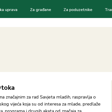
ka uprava
Za građane
Za poduzetnike
Tra
ation
Otoka
ma značajnim za rad Savjeta mladih, raspravlja o
skog vijeća koja su od interesa za mlade, predlaže
, programa i drugih akata od značaja za