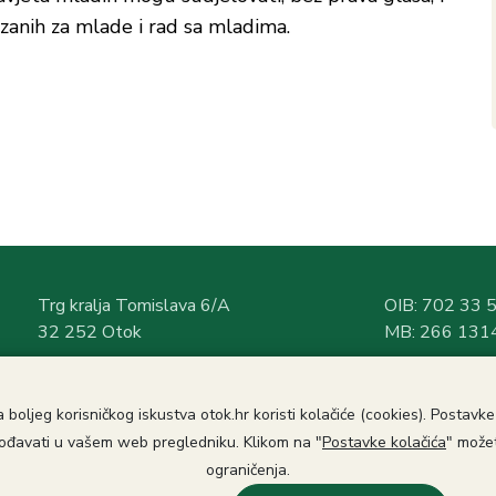
ezanih za mlade i rad sa mladima.
Trg kralja Tomislava 6/A
OIB: 702 33 
32 252 Otok
MB: 266 131
T:
+385 (032) 3
95-320
Radno vrijeme
T:
+385 (032) 394-1
45
PON-PET
 boljeg korisničkog iskustva otok.hr koristi kolačiće (cookies). Postavk
E:
info@otok.hr
7:00 – 15:00 s
lagođavati u vašem web pregledniku. Klikom na "
Postavke kolačića
" možet
Rad sa strank
ograničenja.
7:30 – 14:30 s