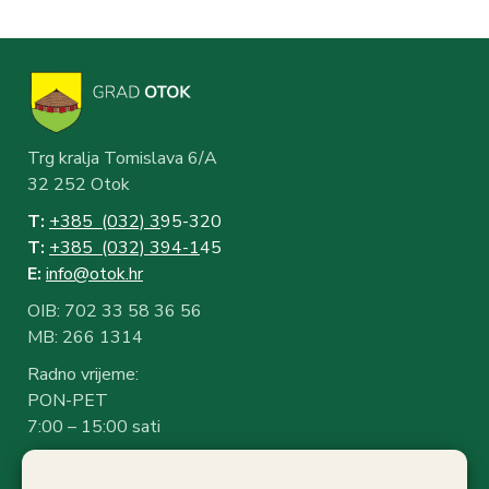
Trg kralja Tomislava 6/A
32 252 Otok
T:
+385 (032) 3
95-320
T:
+385 (032) 394-1
45
E:
info@otok.hr
OIB: 702 33 58 36 56
MB: 266 1314
Radno vrijeme:
PON-PET
7:00 – 15:00 sati
Rad sa strankama: