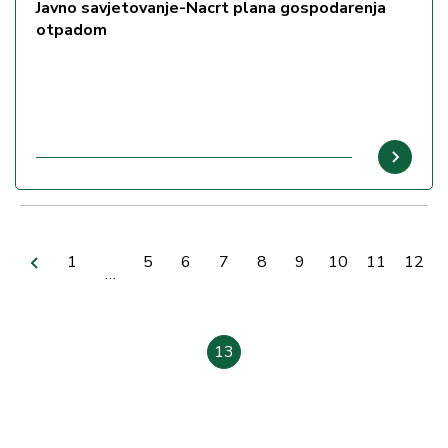
Javno savjetovanje-Nacrt plana gospodarenja
otpadom
Pagination
Previous
First
1
Stranica
5
Stranica
6
Stranica
7
Stranica
8
Stranica
9
Stranica
10
Stranica
11
Strani
12
…
page
page
Current
13
page