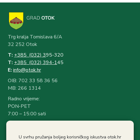
Trg kralja Tomislava 6/A
32 252 Otok
T:
+385 (032) 3
95-320
T:
+385 (032) 394-1
45
E:
info@otok.hr
OIB: 702 33 58 36 56
MB: 266 1314
Radno vrijeme:
PON-PET
7:00 – 15:00 sati
Rad sa strankama:
7:30 – 14:30 sati
U svrhu pružanja boljeg korisničkog iskustva otok.hr