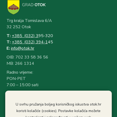
Trg kralja Tomislava 6/A
32 252 Otok
T:
+385 (032) 3
95-320
T:
+385 (032) 394-1
45
E:
info@otok.hr
OIB: 702 33 58 36 56
MB: 266 1314
Radno vrijeme:
PON-PET
7:00 – 15:00 sati
Rad sa strankama:
7:30 – 14:30 sati
U svrhu pružanja boljeg korisničkog iskustva otok.hr
Stanka: 10:30-11.00
koristi kolačiće (cookies). Postavke kolačića možete